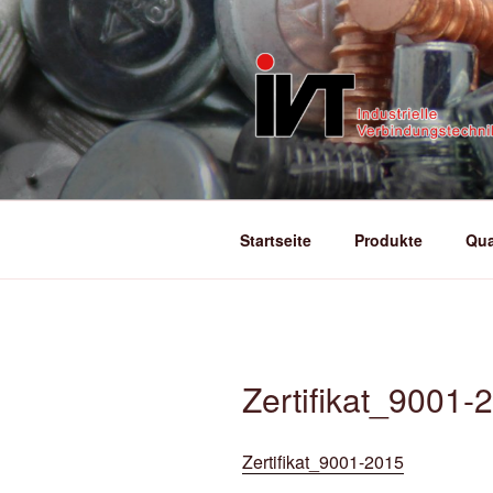
Zum
Inhalt
springen
IVT VERB
einfach schneller | einfach flexib
Startseite
Produkte
Qua
Zertifikat_9001-
Zertifikat_9001-2015