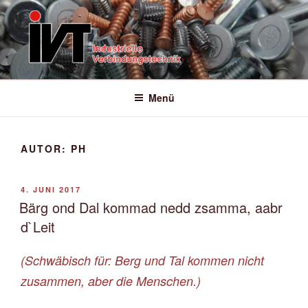
Zum
Inhalt
springen
IVT VERBINDUNGSELEMENTE
einfach schneller | einfach flexibler
GMBH
Menü
AUTOR:
PH
VERÖFFENTLICHT
4. JUNI 2017
AM
Bärg ond Dal kommad nedd zsamma, aabr
d`Leit
(Schwäbisch für: Berg und Tal kommen nicht
zusammen, aber die Menschen.)